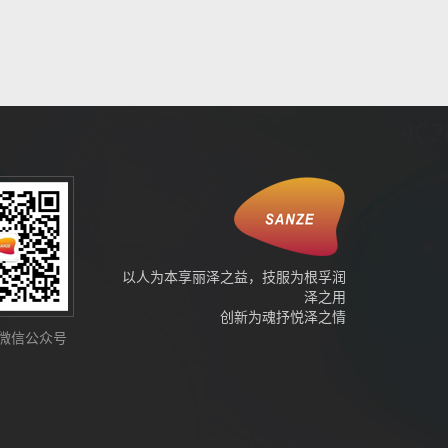
以人为本享丽泽之益，技服为根孚润
泽之用
创新为魂抒悦泽之情
微信公众号